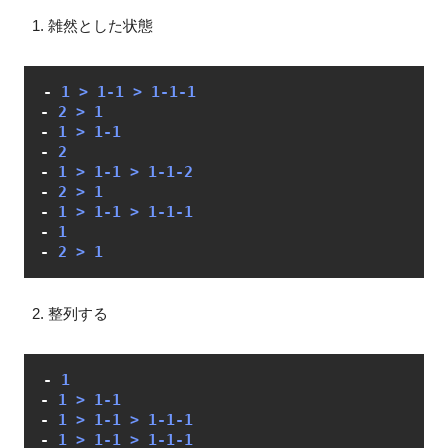
雑然とした状態
-
-
-
-
-
-
-
-
-
整列する
-
-
-
-